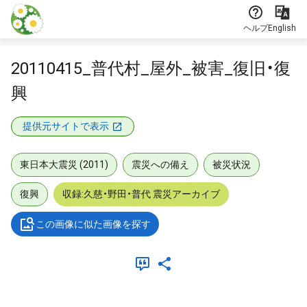
本文に飛ぶ
ヘルプ
English
20110415_普代村_屋外_被害_復旧・復
興
提供元サイトで表示
東日本大震災 (2011)
震災への備え
被災状況
復興
収録:久慈・野田・普代 震災アーカイブ
この画像に似た画像を探す