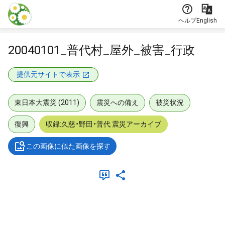
本文に飛ぶ
ヘルプ
English
20040101_普代村_屋外_被害_行政
提供元サイトで表示
東日本大震災 (2011)
震災への備え
被災状況
復興
収録:久慈・野田・普代 震災アーカイブ
この画像に似た画像を探す
メタデータ