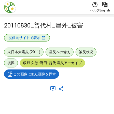
本文に飛ぶ
ヘルプ
English
20110830_普代村_屋外_被害
提供元サイトで表示
東日本大震災 (2011)
震災への備え
被災状況
復興
収録:久慈・野田・普代 震災アーカイブ
この画像に似た画像を探す
メタデータ