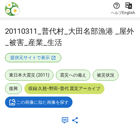
本文に飛ぶ
ヘルプ
English
20110311_普代村_大田名部漁港 _屋外
_被害_産業_生活
提供元サイトで表示
東日本大震災 (2011)
震災への備え
被災状況
復興
収録:久慈・野田・普代 震災アーカイブ
この画像に似た画像を探す