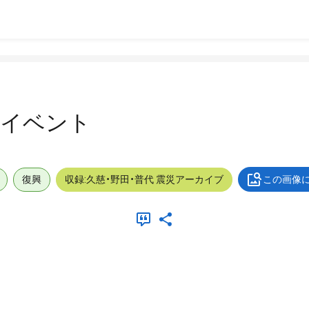
ト
外_イベント
復興
収録:久慈・野田・普代 震災アーカイブ
この画像