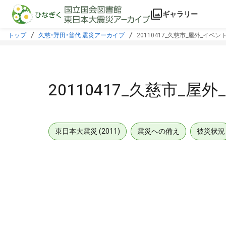
本文に飛ぶ
ギャラリー
トップ
久慈・野田・普代 震災アーカイブ
20110417_久慈市_屋外_イベン
20110417_久慈市_屋
東日本大震災 (2011)
震災への備え
被災状況
メタデータ