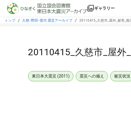
本文に飛ぶ
ギャラリー
トップ
久慈・野田・普代 震災アーカイブ
20110415_久慈市_屋外_被害_
20110415_久慈市_屋
東日本大震災 (2011)
震災への備え
被災状況
メタデータ