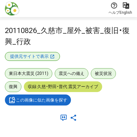
本文に飛ぶ
ヘルプ
English
20110826_久慈市_屋外_被害_復旧・復
興_行政
提供元サイトで表示
東日本大震災 (2011)
震災への備え
被災状況
復興
収録:久慈・野田・普代 震災アーカイブ
この画像に似た画像を探す