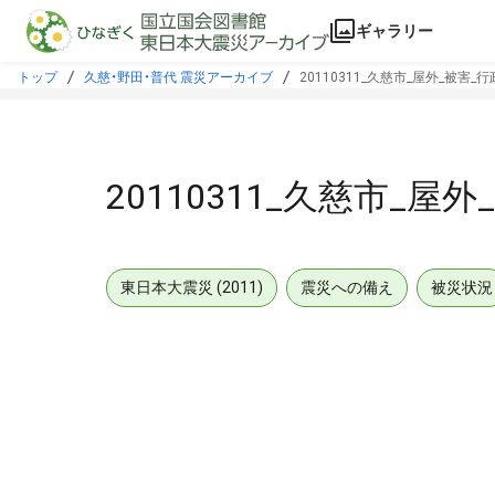
本文に飛ぶ
ギャラリー
トップ
久慈・野田・普代 震災アーカイブ
20110311_久慈市_屋外_被害_行
20110311_久慈市_屋
東日本大震災 (2011)
震災への備え
被災状況
メタデータ