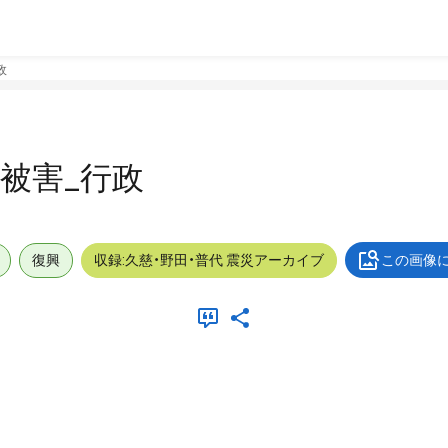
政
外_被害_行政
復興
収録:久慈・野田・普代 震災アーカイブ
この画像