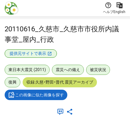
本文に飛ぶ
ヘルプ
English
20110616_久慈市_久慈市市役所内議
事堂_屋内_行政
提供元サイトで表示
東日本大震災 (2011)
震災への備え
被災状況
復興
収録:久慈・野田・普代 震災アーカイブ
この画像に似た画像を探す