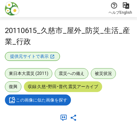
本文に飛ぶ
ヘルプ
English
20110615_久慈市_屋外_防災_生活_産
業_行政
提供元サイトで表示
東日本大震災 (2011)
震災への備え
被災状況
復興
収録:久慈・野田・普代 震災アーカイブ
この画像に似た画像を探す