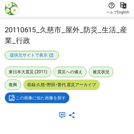
本文に飛ぶ
ヘルプ
English
20110615_久慈市_屋外_防災_生活_産
業_行政
提供元サイトで表示
東日本大震災 (2011)
震災への備え
被災状況
復興
収録:久慈・野田・普代 震災アーカイブ
この画像に似た画像を探す