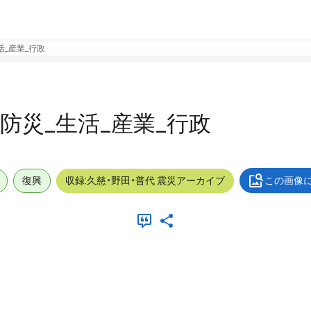
生活_産業_行政
外_防災_生活_産業_行政
復興
収録:久慈・野田・普代 震災アーカイブ
この画像