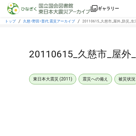
本文に飛ぶ
ギャラリー
トップ
久慈・野田・普代 震災アーカイブ
20110615_久慈市_屋外_防災_
20110615_久慈市_屋
東日本大震災 (2011)
震災への備え
被災状況
メタデータ