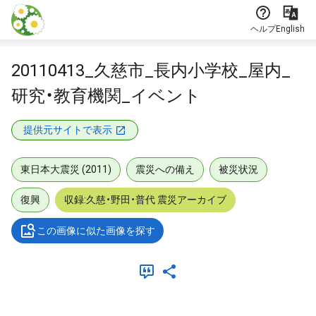
本文に飛ぶ
ヘルプ
English
20110413_久慈市_長内小学校_屋内_
研究・教育機関_イベント
提供元サイトで表示
東日本大震災 (2011)
震災への備え
被災状況
復興
収録:久慈・野田・普代 震災アーカイブ
この画像に似た画像を探す