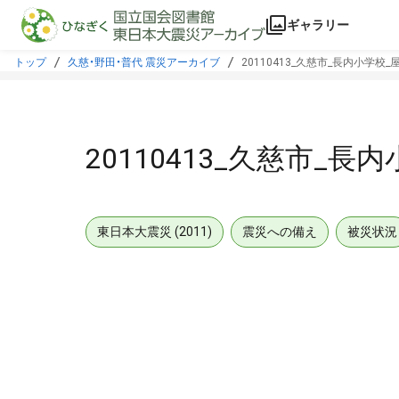
本文に飛ぶ
ギャラリー
トップ
久慈・野田・普代 震災アーカイブ
20110413_久慈市_長内小学校
20110413_久慈市_
東日本大震災 (2011)
震災への備え
被災状況
メタデータ