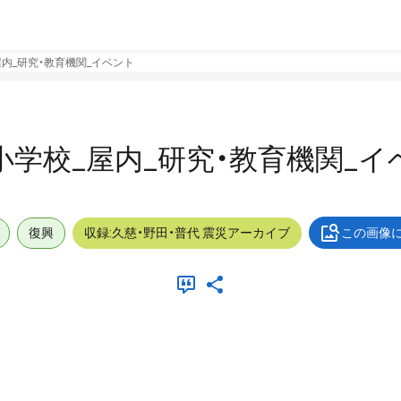
_屋内_研究・教育機関_イベント
長内小学校_屋内_研究・教育機関_
復興
収録:久慈・野田・普代 震災アーカイブ
この画像