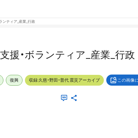
・ボランティア_産業_行政
屋外_支援・ボランティア_産業_行政
復興
収録:久慈・野田・普代 震災アーカイブ
この画像