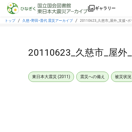
本文に飛ぶ
ギャラリー
トップ
久慈・野田・普代 震災アーカイブ
20110623_久慈市_屋外_支援
20110623_久慈市_
東日本大震災 (2011)
震災への備え
被災状況
メタデータ