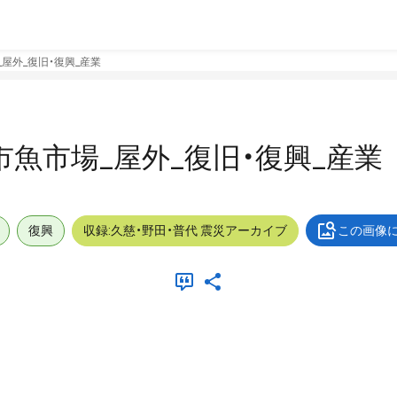
場_屋外_復旧・復興_産業
久慈市魚市場_屋外_復旧・復興_産業
復興
収録:久慈・野田・普代 震災アーカイブ
この画像