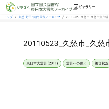
本文に飛ぶ
ギャラリー
トップ
久慈・野田・普代 震災アーカイブ
20110523_久慈市_久慈市魚市
20110523_久慈市_
東日本大震災 (2011)
震災への備え
被災状況
メタデータ