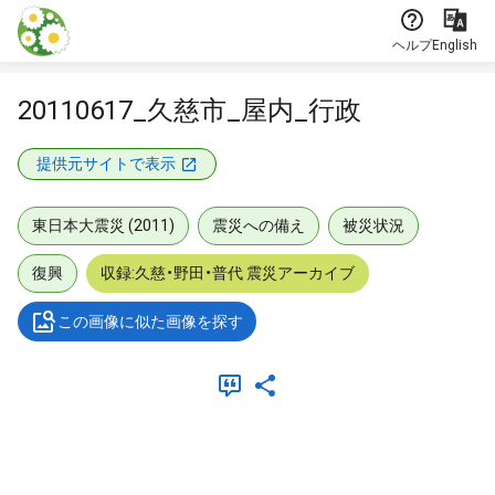
本文に飛ぶ
ヘルプ
English
20110617_久慈市_屋内_行政
提供元サイトで表示
東日本大震災 (2011)
震災への備え
被災状況
復興
収録:久慈・野田・普代 震災アーカイブ
この画像に似た画像を探す
メタデータ