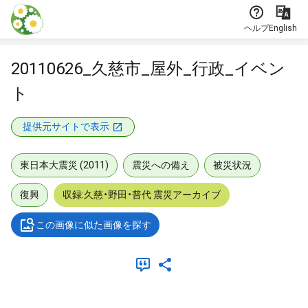
本文に飛ぶ
ヘルプ
English
20110626_久慈市_屋外_行政_イベン
ト
提供元サイトで表示
東日本大震災 (2011)
震災への備え
被災状況
復興
収録:久慈・野田・普代 震災アーカイブ
この画像に似た画像を探す