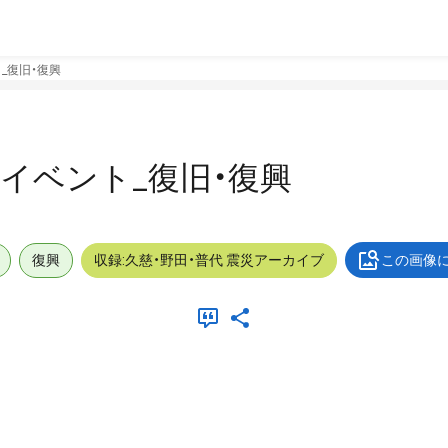
ト_復旧・復興
内_イベント_復旧・復興
復興
収録:久慈・野田・普代 震災アーカイブ
この画像