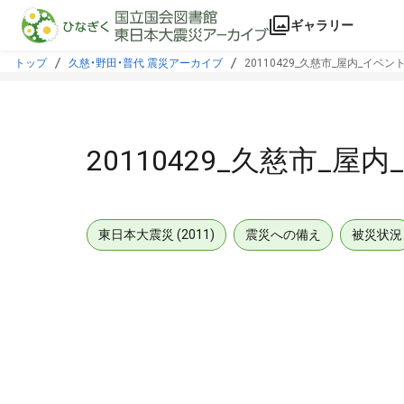
本文に飛ぶ
ギャラリー
トップ
久慈・野田・普代 震災アーカイブ
20110429_久慈市_屋内_イベン
20110429_久慈市_屋
東日本大震災 (2011)
震災への備え
被災状況
メタデータ