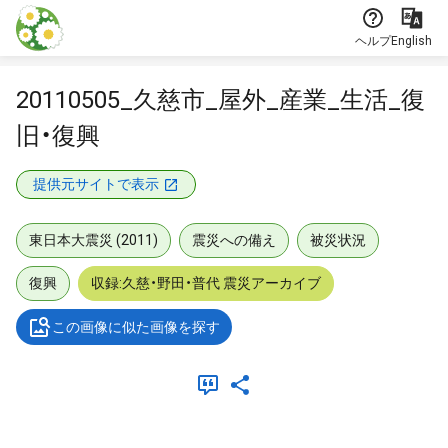
本文に飛ぶ
ヘルプ
English
20110505_久慈市_屋外_産業_生活_復
旧・復興
提供元サイトで表示
東日本大震災 (2011)
震災への備え
被災状況
復興
収録:久慈・野田・普代 震災アーカイブ
この画像に似た画像を探す