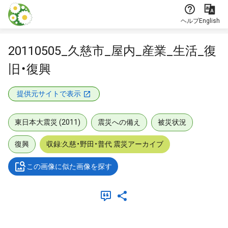
本文に飛ぶ
ヘルプ
English
20110505_久慈市_屋内_産業_生活_復
旧・復興
提供元サイトで表示
東日本大震災 (2011)
震災への備え
被災状況
復興
収録:久慈・野田・普代 震災アーカイブ
この画像に似た画像を探す