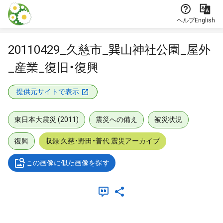
本文に飛ぶ
ヘルプ
English
20110429_久慈市_巽山神社公園_屋外
_産業_復旧・復興
提供元サイトで表示
東日本大震災 (2011)
震災への備え
被災状況
復興
収録:久慈・野田・普代 震災アーカイブ
この画像に似た画像を探す