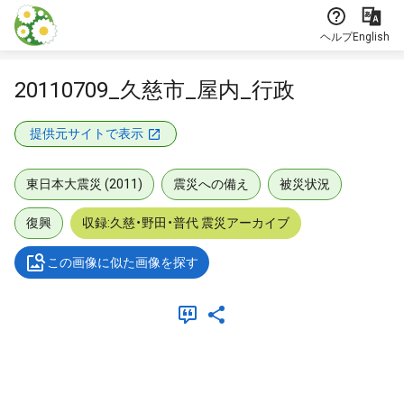
本文に飛ぶ
ヘルプ
English
20110709_久慈市_屋内_行政
提供元サイトで表示
東日本大震災 (2011)
震災への備え
被災状況
復興
収録:久慈・野田・普代 震災アーカイブ
この画像に似た画像を探す
メタデータ