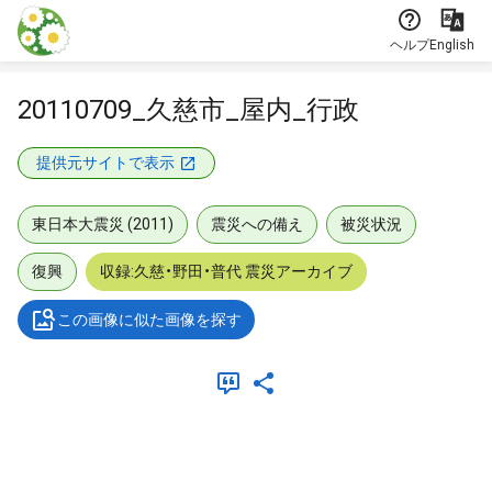
本文に飛ぶ
ヘルプ
English
20110709_久慈市_屋内_行政
提供元サイトで表示
東日本大震災 (2011)
震災への備え
被災状況
復興
収録:久慈・野田・普代 震災アーカイブ
この画像に似た画像を探す
メタデータ