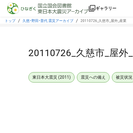
本文に飛ぶ
ギャラリー
トップ
久慈・野田・普代 震災アーカイブ
20110726_久慈市_屋外_産業
20110726_久慈市_屋外
東日本大震災 (2011)
震災への備え
被災状況
メタデータ