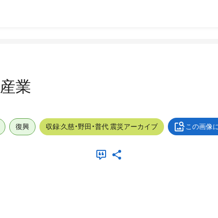
_産業
復興
収録:久慈・野田・普代 震災アーカイブ
この画像