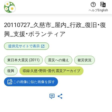
本文に飛ぶ
ヘルプ
English
20110727_久慈市_屋内_行政_復旧・復
興_支援・ボランティア
提供元サイトで表示
東日本大震災 (2011)
震災への備え
被災状況
復興
収録:久慈・野田・普代 震災アーカイブ
この画像に似た画像を探す