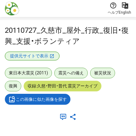
本文に飛ぶ
ヘルプ
English
20110727_久慈市_屋外_行政_復旧・復
興_支援・ボランティア
提供元サイトで表示
東日本大震災 (2011)
震災への備え
被災状況
復興
収録:久慈・野田・普代 震災アーカイブ
この画像に似た画像を探す