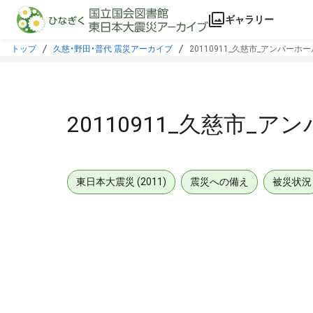
本文に飛ぶ
ギャラリー
トップ
久慈・野田・普代 震災アーカイブ
20110911_久慈市_アンバーホ
20110911_久慈市_
東日本大震災 (2011)
震災への備え
被災状況
メタデータ