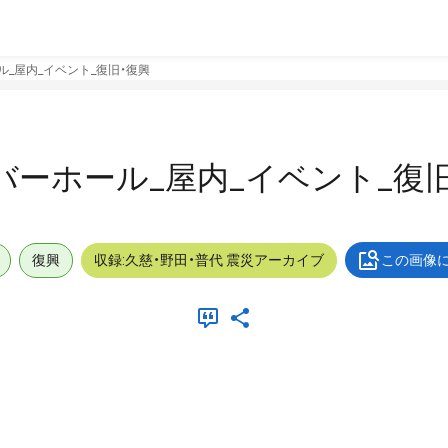
ール_屋内_イベント_復旧・復興
アンバーホール_屋内_イベント_復
復興
収録:久慈・野田・普代 震災アーカイブ
この画像