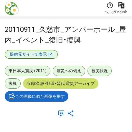
本文に飛ぶ
ヘルプ
English
20110911_久慈市_アンバーホール_屋
内_イベント_復旧・復興
提供元サイトで表示
東日本大震災 (2011)
震災への備え
被災状況
復興
収録:久慈・野田・普代 震災アーカイブ
この画像に似た画像を探す