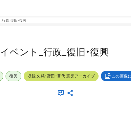
ト_行政_復旧・復興
外_イベント_行政_復旧・復興
復興
収録:久慈・野田・普代 震災アーカイブ
この画像