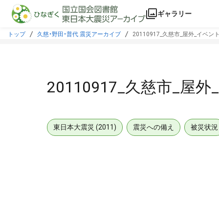
本文に飛ぶ
ギャラリー
トップ
久慈・野田・普代 震災アーカイブ
20110917_久慈市_屋外_イベン
20110917_久慈市_屋
東日本大震災 (2011)
震災への備え
被災状況
メタデータ