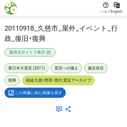
本文に飛ぶ
ヘルプ
English
20110918_久慈市_屋外_イベント_行
政_復旧・復興
提供元サイトで表示
東日本大震災 (2011)
震災への備え
被災状況
復興
収録:久慈・野田・普代 震災アーカイブ
この画像に似た画像を探す