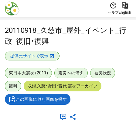
本文に飛ぶ
ヘルプ
English
20110918_久慈市_屋外_イベント_行
政_復旧・復興
提供元サイトで表示
東日本大震災 (2011)
震災への備え
被災状況
復興
収録:久慈・野田・普代 震災アーカイブ
この画像に似た画像を探す