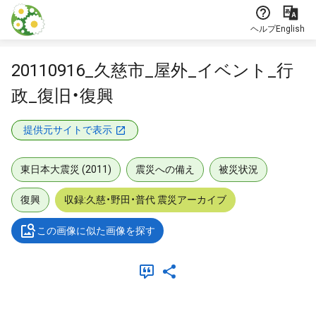
本文に飛ぶ
ヘルプ
English
20110916_久慈市_屋外_イベント_行
政_復旧・復興
提供元サイトで表示
東日本大震災 (2011)
震災への備え
被災状況
復興
収録:久慈・野田・普代 震災アーカイブ
この画像に似た画像を探す