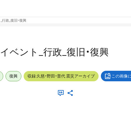
ト_行政_復旧・復興
外_イベント_行政_復旧・復興
復興
収録:久慈・野田・普代 震災アーカイブ
この画像