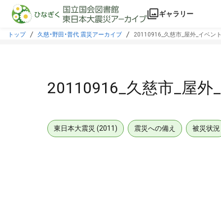
本文に飛ぶ
ギャラリー
トップ
久慈・野田・普代 震災アーカイブ
20110916_久慈市_屋外_イベン
20110916_久慈市_屋
東日本大震災 (2011)
震災への備え
被災状況
メタデータ