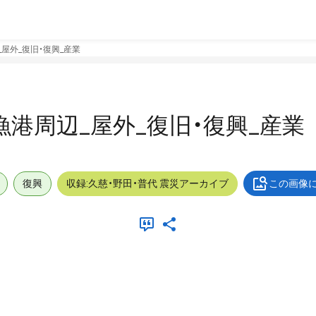
辺_屋外_復旧・復興_産業
小袖漁港周辺_屋外_復旧・復興_産業
復興
収録:久慈・野田・普代 震災アーカイブ
この画像