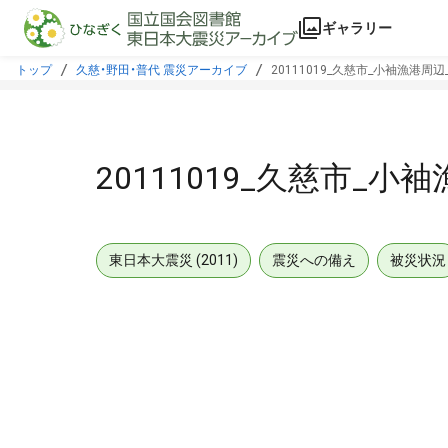
本文に飛ぶ
ギャラリー
トップ
久慈・野田・普代 震災アーカイブ
20111019_久慈市_小袖漁港周
20111019_久慈市_
東日本大震災 (2011)
震災への備え
被災状況
メタデータ