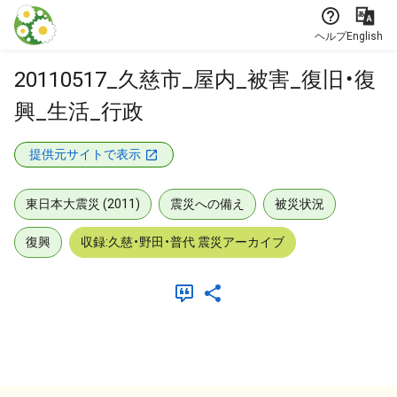
本文に飛ぶ
ヘルプ
English
20110517_久慈市_屋内_被害_復旧・復
興_生活_行政
提供元サイトで表示
東日本大震災 (2011)
震災への備え
被災状況
復興
収録:久慈・野田・普代 震災アーカイブ
メタデータ