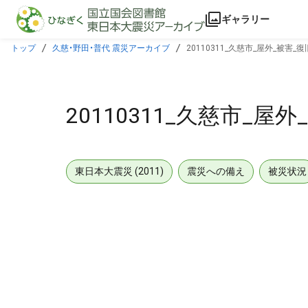
本文に飛ぶ
ギャラリー
トップ
久慈・野田・普代 震災アーカイブ
20110311_久慈市_屋外_被害_
20110311_久慈市_屋
東日本大震災 (2011)
震災への備え
被災状況
メタデータ