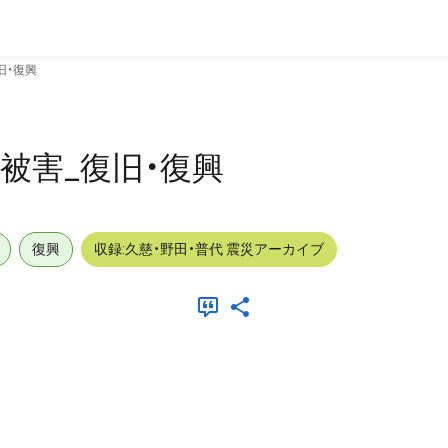
復旧・復興
外_被害_復旧・復興
復興
収録:久慈・野田・普代 震災アーカイブ