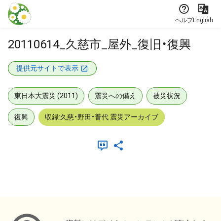
本文に飛ぶ
ヘルプ
English
20110614_久慈市_屋外_復旧・復興
提供元サイトで表示
東日本大震災 (2011)
震災への備え
被災状況
復興
収録:久慈・野田・普代 震災アーカイブ
メタデータ