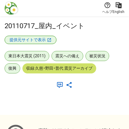
本文に飛ぶ
ヘルプ
English
20110717_屋内_イベント
提供元サイトで表示
東日本大震災 (2011)
震災への備え
被災状況
復興
収録:久慈・野田・普代 震災アーカイブ
メタデータ