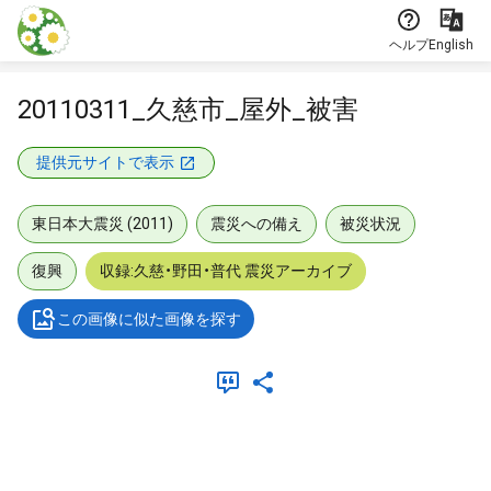
本文に飛ぶ
ヘルプ
English
20110311_久慈市_屋外_被害
提供元サイトで表示
東日本大震災 (2011)
震災への備え
被災状況
復興
収録:久慈・野田・普代 震災アーカイブ
この画像に似た画像を探す
メタデータ