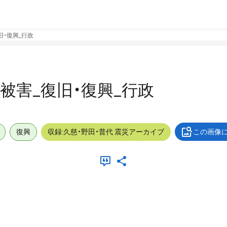
復旧・復興_行政
外_被害_復旧・復興_行政
復興
収録:久慈・野田・普代 震災アーカイブ
この画像