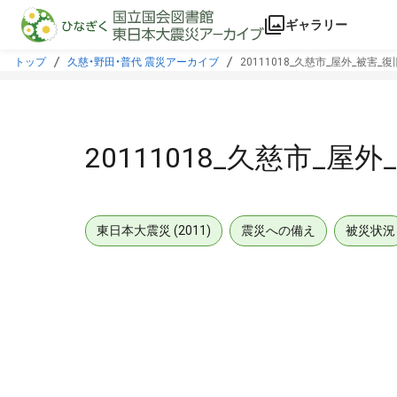
本文に飛ぶ
ギャラリー
トップ
久慈・野田・普代 震災アーカイブ
20111018_久慈市_屋外_被害_
20111018_久慈市_屋
東日本大震災 (2011)
震災への備え
被災状況
メタデータ