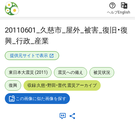
本文に飛ぶ
ヘルプ
English
20110601_久慈市_屋外_被害_復旧・復
興_行政_産業
提供元サイトで表示
東日本大震災 (2011)
震災への備え
被災状況
復興
収録:久慈・野田・普代 震災アーカイブ
この画像に似た画像を探す