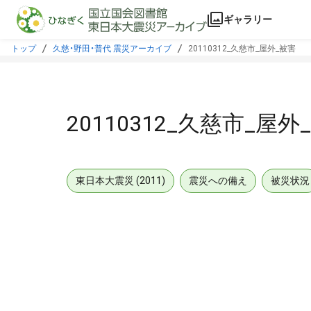
本文に飛ぶ
ギャラリー
トップ
久慈・野田・普代 震災アーカイブ
20110312_久慈市_屋外_被害
20110312_久慈市_屋外
東日本大震災 (2011)
震災への備え
被災状況
メタデータ