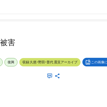
_被害
復興
収録:久慈・野田・普代 震災アーカイブ
この画像