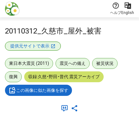
本文に飛ぶ
ヘルプ
English
20110312_久慈市_屋外_被害
提供元サイトで表示
東日本大震災 (2011)
震災への備え
被災状況
復興
収録:久慈・野田・普代 震災アーカイブ
この画像に似た画像を探す
メタデータ