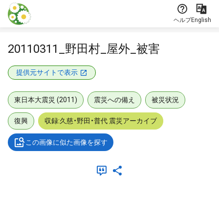
本文に飛ぶ
ヘルプ
English
20110311_野田村_屋外_被害
提供元サイトで表示
東日本大震災 (2011)
震災への備え
被災状況
復興
収録:久慈・野田・普代 震災アーカイブ
この画像に似た画像を探す
メタデータ