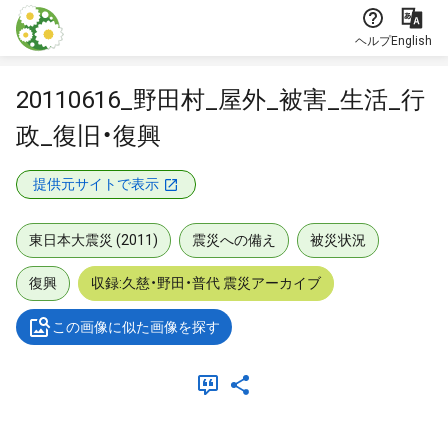
本文に飛ぶ
ヘルプ
English
20110616_野田村_屋外_被害_生活_行
政_復旧・復興
提供元サイトで表示
東日本大震災 (2011)
震災への備え
被災状況
復興
収録:久慈・野田・普代 震災アーカイブ
この画像に似た画像を探す