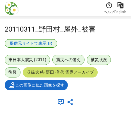
本文に飛ぶ
ヘルプ
English
20110311_野田村_屋外_被害
提供元サイトで表示
東日本大震災 (2011)
震災への備え
被災状況
復興
収録:久慈・野田・普代 震災アーカイブ
この画像に似た画像を探す
メタデータ