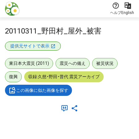
本文に飛ぶ
ヘルプ
English
20110311_野田村_屋外_被害
提供元サイトで表示
東日本大震災 (2011)
震災への備え
被災状況
復興
収録:久慈・野田・普代 震災アーカイブ
この画像に似た画像を探す
メタデータ