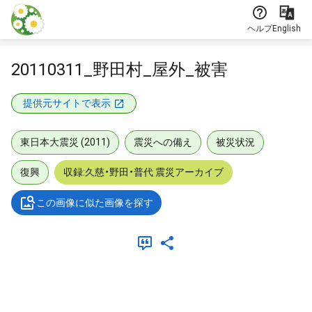
本文に飛ぶ
ヘルプ
English
20110311_野田村_屋外_被害
提供元サイトで表示
東日本大震災 (2011)
震災への備え
被災状況
復興
収録:久慈・野田・普代 震災アーカイブ
この画像に似た画像を探す
メタデータ