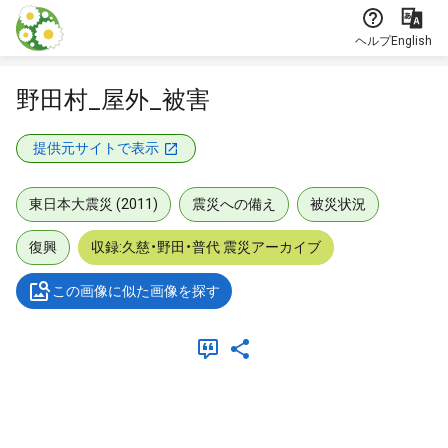
本文に飛ぶ
ヘルプ
English
野田村_屋外_被害
提供元サイトで表示
東日本大震災 (2011)
震災への備え
被災状況
復興
収録:久慈・野田・普代 震災アーカイブ
この画像に似た画像を探す
メタデータ